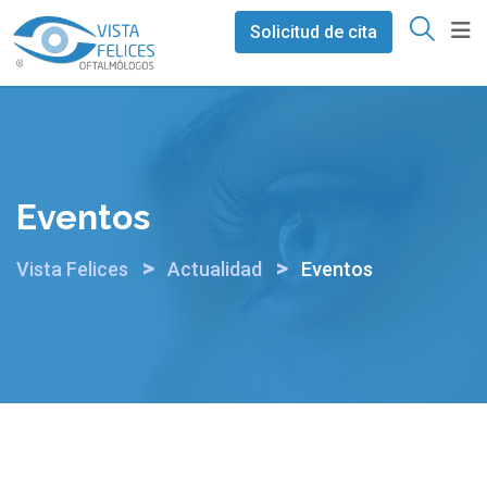
Ir
Solicitud de cita
al
contenido
Eventos
>
>
Vista Felices
Actualidad
Eventos